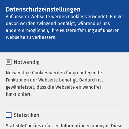
AMEOS Gruppe
Stellenangebote
Datenschutzeinstellungen
Auf unserer Webseite werden Cookies verwendet. Einige
davon werden zwingend benötigt, während es uns
AMEOS Pflege Zentrum St. Clemens 
Oberhausen
andere ermöglichen, Ihre Nutzererfahrung auf unserer
Webseite zu verbessern.
Veranstaltungen
Notwendig
Notwendige Cookies werden für grundlegende
Funktionen der Webseite benötigt. Dadurch ist
gewährleistet, dass die Webseite einwandfrei
funktioniert.
09.09.2026
|
15:00
bis
16:30
Name
cookieconsent_status
Kardio Café -Vorhofflimmern –
Statistiken
Blutverdünner und Alternativen
Anbieter
sgalinski
Statistik-Cookies erfassen Informationen anonym. Diese