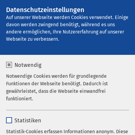
AMEOS Gruppe
Stellenangebote
Datenschutzeinstellungen
Auf unserer Webseite werden Cookies verwendet. Einige
davon werden zwingend benötigt, während es uns
AMEOS Pflege Zentrum St. Clemens 
Oberhausen
andere ermöglichen, Ihre Nutzererfahrung auf unserer
Webseite zu verbessern.
Notwendig
Info-Abend AMEOS
Notwendige Cookies werden für grundlegende
Funktionen der Webseite benötigt. Dadurch ist
Pflege Zentrum
gewährleistet, dass die Webseite einwandfrei
Josefinum Oberhausen
funktioniert.
15.07.2026
|
17:30
bis
19:30
Name
cookieconsent_status
Statistiken
Anbieter
sgalinski
Statistik-Cookies erfassen Informationen anonym. Diese