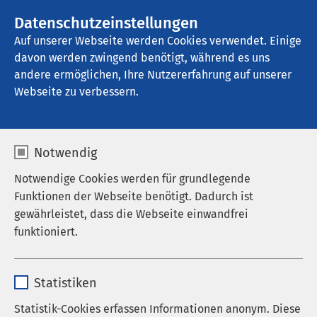
AMEOS Gruppe
Stellenangebote
Datenschutzeinstellungen
Auf unserer Webseite werden Cookies verwendet. Einige
davon werden zwingend benötigt, während es uns
AMEOS Pflege Zentrum St. Clemens 
Oberhausen
andere ermöglichen, Ihre Nutzererfahrung auf unserer
Webseite zu verbessern.
Notwendig
Volkskrankheit Rücken -
Notwendige Cookies werden für grundlegende
Funktionen der Webseite benötigt. Dadurch ist
Das Kreuz mit dem
gewährleistet, dass die Webseite einwandfrei
Kreuz
funktioniert.
16.06.2026
|
17:00
bis
18:30
Name
cookieconsent_status
Statistiken
Anbieter
sgalinski
Statistik-Cookies erfassen Informationen anonym. Diese