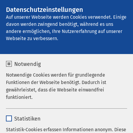
AMEOS Gruppe
Stellenangebote
Datenschutzeinstellungen
Auf unserer Webseite werden Cookies verwendet. Einige
davon werden zwingend benötigt, während es uns
AMEOS Poliklinika Anklam
andere ermöglichen, Ihre Nutzererfahrung auf unserer
Webseite zu verbessern.
Anfahrt
Notwendig
Notwendige Cookies werden für grundlegende
Funktionen der Webseite benötigt. Dadurch ist
AMEOS Poliklinika Anklam
gewährleistet, dass die Webseite einwandfrei
funktioniert.
So finden Sie uns
Name
cookieconsent_status
17389 Anklam
Statistiken
Externen Inhalt laden
Anbieter
sgalinski
Auf Google Maps anzeigen
Statistik-Cookies erfassen Informationen anonym. Diese