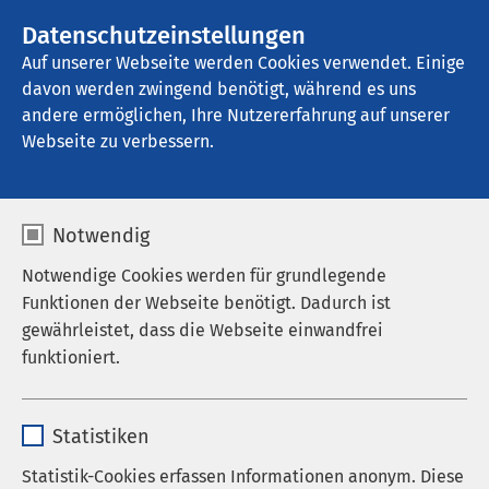
AMEOS Gruppe
Stellenangebote
Datenschutzeinstellungen
Auf unserer Webseite werden Cookies verwendet. Einige
davon werden zwingend benötigt, während es uns
AMEOS Poliklinika Bremerhaven
andere ermöglichen, Ihre Nutzererfahrung auf unserer
Webseite zu verbessern.
Pneumologie
Notwendig
Notwendige Cookies werden für grundlegende
Funktionen der Webseite benötigt. Dadurch ist
Praxis geschlossen
gewährleistet, dass die Webseite einwandfrei
funktioniert.
Am Freitag, den 15. Mai 2026, ist unsere Praxis
geschlossen.
Name
cookieconsent_status
Statistiken
Anbieter
sgalinski
Statistik-Cookies erfassen Informationen anonym. Diese