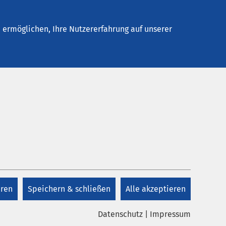
Stellenangebote
Kontakt
ermöglichen, Ihre Nutzererfahrung auf unserer
Kontakt
+49 39726 202 67
ruppe
eren
Speichern & schließen
Alle akzeptieren
Kontakt
die
Datenschutz
|
Impressum