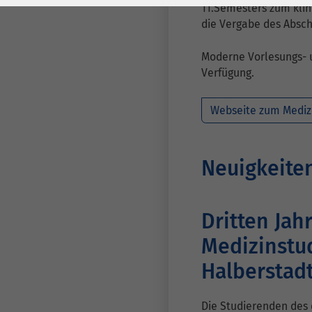
Laufzeit
278 Tage
Laufzeit
11.Semesters zum klin
die Vergabe des Absch
Cookie zum
Speichern der Cookie
Moderne Vorlesungs- 
Zweck
Consent
Verfügung.
Einstellungen
Zweck
Webseite zum Mediz
be_typo_user /
Name
PHPSESSID
Neuigkeite
Anbieter
TYPO3
Laufzeit
1 Woche
Dritten Jah
Medizinstu
Dieses Cookie ist ein
Standard-Session-
Halberstad
Cookie von TYPO3. Es
speichert im Falle
Die Studierenden des 