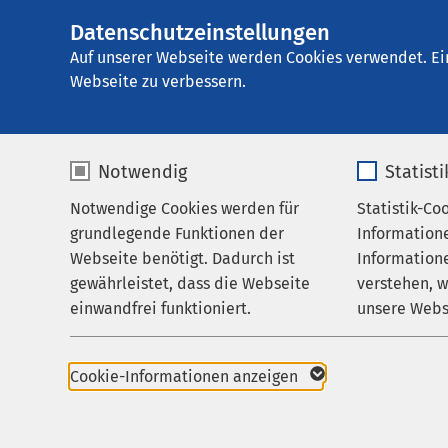
Datenschutzeinstellungen
AMEOS Poliklinik
AMEOS
Gruppe
Karriere
Auf unserer Webseite werden Cookies verwendet. Ei
Webseite zu verbessern.
Notwendig
Statist
Medizinst
Notwendige Cookies werden für
Statistik-Co
Praxis
grundlegende Funktionen der
Information
Angebot für Ärztinnen
Webseite benötigt. Dadurch ist
Informatione
und Ärzte
Studium d
gewährleistet, dass die Webseite
verstehen, 
einwandfrei funktioniert.
unsere Webs
Deutschsprachi
Karriere
Aktuelles
Name
cookieconsent_status
Name
Die Josip Juraj Stros
Cookie-Informationen anzeigen
ein deutschsprachiges
Anbieter
sgalinski
Anbieter
ersten fünf Semester d
Anschließend wechseln