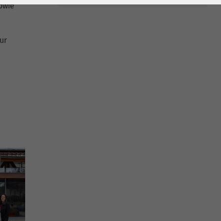
owie
ur