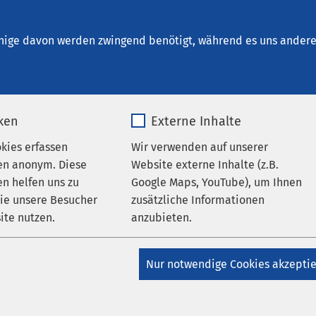
um Ducherow
nige davon werden zwingend benötigt, während es uns andere 
iken
Externe Inhalte
udium ohne NC
okies erfassen
Wir verwenden auf unserer
en anonym. Diese
Website externe Inhalte (z.B.
n helfen uns zu
Google Maps, YouTube), um Ihnen
er Humanmedizin
wie unsere Besucher
zusätzliche Informationen
ite nutzen.
anzubieten.
ger Studiengang in Kroatien
_pk_*.*
Name
Google Maps
smayer Universität in Osijek bietet gemeinsam mit der AMEOS G
Nur notwendige Cookies akzepti
 Medizinstudium in Kroatien und Halberstadt an. Dabei finden 
Matomo
Anbieter
Google
es Studiums, die sogenannte Vorklinik, in Kroatien statt.
 die Studierenden mit Beginn des 6. Semesters bis Ende des