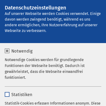
AMEOS Gruppe
Stellenangebote
Datenschutzeinstellungen
Auf unserer Webseite werden Cookies verwendet. Einige
davon werden zwingend benötigt, während es uns
AMEOS Poliklinikum Halberstadt
andere ermöglichen, Ihre Nutzererfahrung auf unserer
Webseite zu verbessern.
Notwendig
Sport mit Hüft- und
Notwendige Cookies werden für grundlegende
Knieprothese
Funktionen der Webseite benötigt. Dadurch ist
gewährleistet, dass die Webseite einwandfrei
11.06.2026
|
17:30
bis
18:30
funktioniert.
Name
cookieconsent_status
Bewegung trotz künstlichem Gelenk? Ja – aber
Statistiken
richtig!
Anbieter
sgalinski
Statistik-Cookies erfassen Informationen anonym. Diese