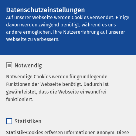
AMEOS Gruppe
Stellenangebote
Datenschutzeinstellungen
Auf unserer Webseite werden Cookies verwendet. Einige
davon werden zwingend benötigt, während es uns
AMEOS Poliklinikum Halberstadt
andere ermöglichen, Ihre Nutzererfahrung auf unserer
Webseite zu verbessern.
Urologie
Notwendig
Notwendige Cookies werden für grundlegende
Funktionen der Webseite benötigt. Dadurch ist
Ihre Urologische Praxis in
gewährleistet, dass die Webseite einwandfrei
funktioniert.
Halberstadt
Name
cookieconsent_status
Willkommen in der urologischen Praxis des AMEOS
Statistiken
Poliklinikums Halberstadt. Wir sind Ihr
Anbieter
sgalinski
Statistik-Cookies erfassen Informationen anonym. Diese
kompetenter Ansprechpartner für die Vorsorge,