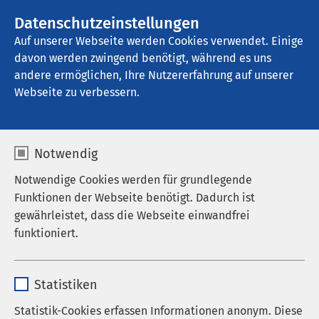
AMEOS Gruppe
Stellenangebote
Datenschutzeinstellungen
Auf unserer Webseite werden Cookies verwendet. Einige
davon werden zwingend benötigt, während es uns
AMEOS Poliklinikum Haldensleben
andere ermöglichen, Ihre Nutzererfahrung auf unserer
Webseite zu verbessern.
Aktuelles
Notwendig
Notwendige Cookies werden für grundlegende
Funktionen der Webseite benötigt. Dadurch ist
gewährleistet, dass die Webseite einwandfrei
Corona-Informationen
funktioniert.
Nachrichten
Name
cookieconsent_status
Veranstaltungen
Statistiken
Anbieter
sgalinski
Statistik-Cookies erfassen Informationen anonym. Diese