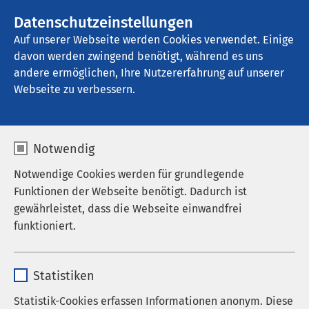
AMEOS Gruppe
Datenschutzeinstellungen
Auf unserer Webseite werden Cookies verwendet. Einige
davon werden zwingend benötigt, während es uns
AMEOS Poliklinikum Neubeckum
andere ermöglichen, Ihre Nutzererfahrung auf unserer
Webseite zu verbessern.
Karriere
Notwendig
Notwendige Cookies werden für grundlegende
Funktionen der Webseite benötigt. Dadurch ist
gewährleistet, dass die Webseite einwandfrei
AMEOS als Arbeitgeber
funktioniert.
Stellenangebote
Name
cookieconsent_status
Karriereportal der AMEOS Gruppe
Statistiken
Anbieter
sgalinski
Statistik-Cookies erfassen Informationen anonym. Diese