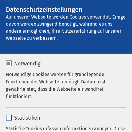
AMEOS Gruppe
Stellenangebote
Datenschutzeinstellungen
Auf unserer Webseite werden Cookies verwendet. Einige
davon werden zwingend benötigt, während es uns
AMEOS Poliklinikum Wernigerode
andere ermöglichen, Ihre Nutzererfahrung auf unserer
Webseite zu verbessern.
Notwendig
Fortbildung: Ernährung
Notwendige Cookies werden für grundlegende
heute – Gesund,
Funktionen der Webseite benötigt. Dadurch ist
gewährleistet, dass die Webseite einwandfrei
nachhaltig und trendy
funktioniert.
30.11.2022
|
18:00
bis
20:00
Name
cookieconsent_status
Statistiken
Anbieter
sgalinski
Statistik-Cookies erfassen Informationen anonym. Diese