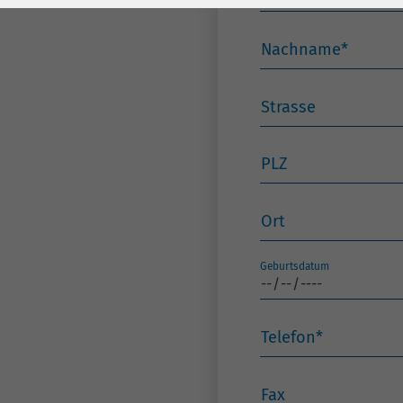
Laufzeit
278 Tage
Laufzeit
Cookie zum
Nachname
*
Speichern der Cookie
Zweck
Consent
Strasse
Einstellungen
Zweck
PLZ
be_typo_user /
Name
PHPSESSID
Ort
Anbieter
TYPO3
Geburtsdatum
Laufzeit
1 Woche
Dieses Cookie ist ein
Telefon
*
Standard-Session-
Cookie von TYPO3. Es
speichert im Falle
Fax