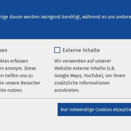
um Wernigerode
nige davon werden zwingend benötigt, während es uns andere 
iken
Externe Inhalte
okies erfassen
Wir verwenden auf unserer
en anonym. Diese
Website externe Inhalte (z.B.
n helfen uns zu
Google Maps, YouTube), um Ihnen
wie unsere Besucher
zusätzliche Informationen
ite nutzen.
anzubieten.
_pk_*.*
Name
Google Maps
Nur notwendige Cookies akzepti
Matomo
Anbieter
Google