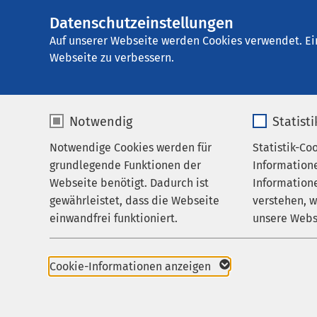
Datenschutzeinstellungen
AMEOS
AMEOS Poliklinik
Gruppe
Auf unserer Webseite werden Cookies verwendet. Ei
Webseite zu verbessern.
Notwendig
Statist
Kontakt
Notwendige Cookies werden für
Statistik-Co
Praxis für HNO
grundlegende Funktionen der
Information
Karriere
Webseite benötigt. Dadurch ist
Informatione
Anfrage für die
*
gewährleistet, dass die Webseite
verstehen, 
Aktuelles
einwandfrei funktioniert.
unsere Webs
Name
cookieconsent_status
Name
Anrede
Cookie-Informationen anzeigen
Anbieter
sgalinski
Anbieter
Vorname
*