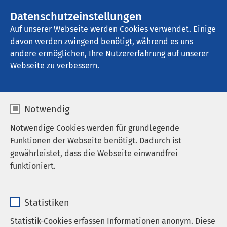
AMEOS Gruppe
Stellenangebote
Datenschutzeinstellungen
Auf unserer Webseite werden Cookies verwendet. Einige
davon werden zwingend benötigt, während es uns
AMEOS Psychosomatisches Reha Zentrum 
Bremen
andere ermöglichen, Ihre Nutzererfahrung auf unserer
Webseite zu verbessern.
Rehabilitation
Notwendig
beantragen
Notwendige Cookies werden für grundlegende
Funktionen der Webseite benötigt. Dadurch ist
gewährleistet, dass die Webseite einwandfrei
funktioniert.
Das AMEOS Psychosomatisches Reha Zentrum
Name
cookieconsent_status
Bremen arbeitet mit allen
Statistiken
Rentenversicherungsträgern und gesetzlichen und
Anbieter
sgalinski
privaten Krankenkassen und nach Rücksprache
Statistik-Cookies erfassen Informationen anonym. Diese