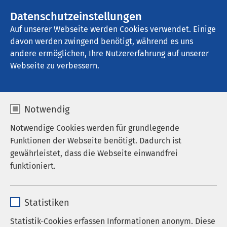
AMEOS Gruppe
Stellenangebote
Datenschutzeinstellungen
Auf unserer Webseite werden Cookies verwendet. Einige
davon werden zwingend benötigt, während es uns
AMEOS Reha Klinikum Lübeck - 
Abhängigkeitserkrankungen
andere ermöglichen, Ihre Nutzererfahrung auf unserer
Webseite zu verbessern.
Auf einen Blick
Notwendig
Notwendige Cookies werden für grundlegende
Funktionen der Webseite benötigt. Dadurch ist
gewährleistet, dass die Webseite einwandfrei
Gemeinsam Wege finden
funktioniert.
Die Entwöhnungsbehandlung im AMEOS Reha
Name
cookieconsent_status
Klinikum Lübeck erfolgt auf der Grundlage der
Statistiken
Erkenntnisse und Erfahrungen der modernen
Anbieter
sgalinski
Verhaltensmedizin. Wir möchten unseren
Statistik-Cookies erfassen Informationen anonym. Diese