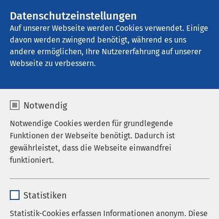
AMEOS Gruppe
Stellenangebote
Datenschutzeinstellungen
Auf unserer Webseite werden Cookies verwendet. Einige
davon werden zwingend benötigt, während es uns
AMEOS Senioren Wohnsitz Ratzeburg
andere ermöglichen, Ihre Nutzererfahrung auf unserer
Webseite zu verbessern.
Leitbild
Notwendig
Notwendige Cookies werden für grundlegende
Funktionen der Webseite benötigt. Dadurch ist
A wie Außergewöhnlich: In jeder
gewährleistet, dass die Webseite einwandfrei
Hinsicht, mit Qualität und Ideen
funktioniert.
für eine bestmögliche Versorgung
Name
cookieconsent_status
Statistiken
Die AMEOS Einrichtungen Ratzeburg umfassen die
Leistungsbereiche Seniorenwohnen, Therapie,
Anbieter
sgalinski
Statistik-Cookies erfassen Informationen anonym. Diese
Pflege, Rehabilitation und Geriatrie, außerdem