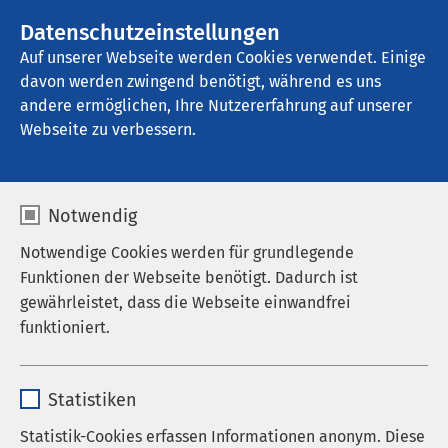
AMEOS Gruppe
Stellenangebote
Datenschutzeinstellungen
Auf unserer Webseite werden Cookies verwendet. Einige
davon werden zwingend benötigt, während es uns
AMEOS Therapiezentrum Ratzeburg
andere ermöglichen, Ihre Nutzererfahrung auf unserer
Webseite zu verbessern.
AMEOS als Arbeitgeber
Notwendig
Notwendige Cookies werden für grundlegende
Funktionen der Webseite benötigt. Dadurch ist
Unsere neue E-Mail-Adresse
gewährleistet, dass die Webseite einwandfrei
funktioniert.
Liebe Kundinnen und Kunden,
Name
cookieconsent_status
ab sofort erreichen Sie uns unter folgender E-Mail-
Statistiken
Adresse:
info.medivitale.ratzeburg@ameos.de
Anbieter
sgalinski
Statistik-Cookies erfassen Informationen anonym. Diese