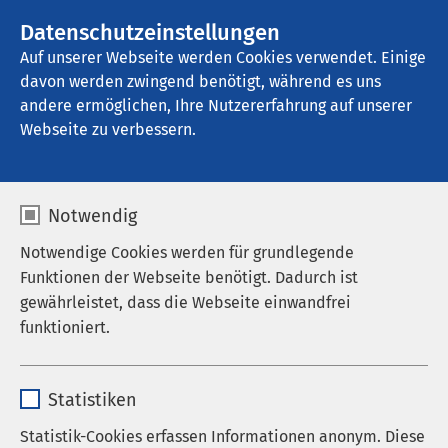
AMEOS Gruppe
Stellenangebote
Datenschutzeinstellungen
Auf unserer Webseite werden Cookies verwendet. Einige
davon werden zwingend benötigt, während es uns
AMEOS Klinikum St. Elisabeth Neuburg
andere ermöglichen, Ihre Nutzererfahrung auf unserer
Webseite zu verbessern.
Notwendig
Vortrag zu:
Notwendige Cookies werden für grundlegende
Herzrhythmusstörungen
Funktionen der Webseite benötigt. Dadurch ist
gewährleistet, dass die Webseite einwandfrei
- wenn das Herz aus
funktioniert.
dem Takt kommt
Name
cookieconsent_status
25.11.2025
|
19:00
bis
20:30
Statistiken
Anbieter
sgalinski
Statistik-Cookies erfassen Informationen anonym. Diese