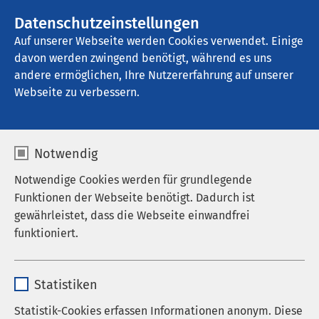
AMEOS Gruppe
Stellenangebote
Datenschutzeinstellungen
Auf unserer Webseite werden Cookies verwendet. Einige
davon werden zwingend benötigt, während es uns
AMEOS Klinikum St. Elisabeth Neuburg
andere ermöglichen, Ihre Nutzererfahrung auf unserer
Webseite zu verbessern.
Kommunikation und
Notwendig
Öffentlichkeitsarbeit
Notwendige Cookies werden für grundlegende
Funktionen der Webseite benötigt. Dadurch ist
gewährleistet, dass die Webseite einwandfrei
funktioniert.
Ihre Ansprechpersonen
Name
cookieconsent_status
Statistiken
Anbieter
sgalinski
Statistik-Cookies erfassen Informationen anonym. Diese