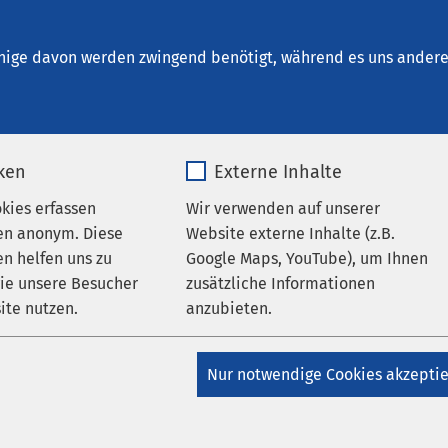
t. Elisabeth Neuburg
nige davon werden zwingend benötigt, während es uns andere 
iken
Externe Inhalte
halt
okies erfassen
Wir verwenden auf unserer
en anonym. Diese
Website externe Inhalte (z.B.
n helfen uns zu
Google Maps, YouTube), um Ihnen
wie unsere Besucher
zusätzliche Informationen
ite nutzen.
anzubieten.
bis Z
_pk_*.*
Name
Google Maps
Nur notwendige Cookies akzepti
Matomo
Anbieter
Google