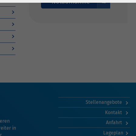
Notaufnahme
Stellenangebote
Kontakt
seren
Anfahrt
eiter in
Lageplan
r