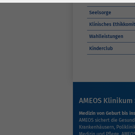
Informationen für A
Laufzeit
278 Tage
Laufzeit
Seelsorge
Cookie zum
Speichern der Cookie
Klinisches Ethikkomi
Zweck
Consent
Wahlleistungen
Einstellungen
Zweck
Kinderclub
be_typo_user /
Name
PHPSESSID
Anbieter
TYPO3
Laufzeit
1 Woche
AMEOS Klinikum S
Dieses Cookie ist ein
Standard-Session-
Medizin von Geburt bis in
AMEOS sichert die Gesund
Cookie von TYPO3. Es
Krankenhäusern, Poliklinik
speichert im Falle
Medizin und Pflege. AMEOS