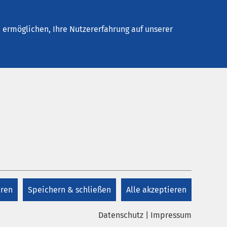
Stellenangebote
Kontakt
Termin buchen
ermöglichen, Ihre Nutzererfahrung auf unserer
Kontakt
+49 8431 540
eren
Speichern & schließen
Alle akzeptieren
Kontakt
Datenschutz
|
Impressum