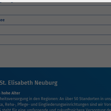
ngehörige
1 Jahr
Laufzeit
6 Monate
Cookie von Matomo
Wird zum
für Website-
Entsperren von
tee
Zweck
Analysen. Erzeugt
Google Maps-
statistische Daten
Inhalten verwendet.
darüber, wie der
Besucher die
Name
YouTube
Website nutzt.
Google Ireland
Limited, Gordon
Anbieter
House, Barrow
Street Dublin 4
t. Elisabeth Neuburg
Irland
s hohe Alter
Laufzeit
6 Monate
heitsversorgung in den Regionen: An über 50 Standorten in un
a, Reha-, Pflege- und Eingliederungseinrichtungen sind wir Vorr
Wird verwendet, um
 steht für eine umfassende und zukunftssichere Versorgung de