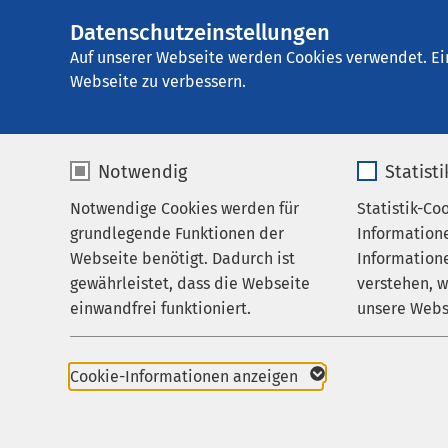
Datenschutzeinstellungen
AMEOS Klinikum S
AMEOS
Gruppe
Ihr Aufenthalt
Auf unserer Webseite werden Cookies verwendet. Ei
Webseite zu verbessern.
Notwendig
Statist
Ihr Aufent
Notwendige Cookies werden für
Statistik-Co
Leistungen
grundlegende Funktionen der
Information
Ihr Aufenthalt
Webseite benötigt. Dadurch ist
Informatione
gewährleistet, dass die Webseite
verstehen, 
Zuweisende
Auf einen Blick
einwandfrei funktioniert.
unsere Webs
Über uns
Wissenswertes von A 
Name
cookieconsent_status
Name
Karriere
Termin buchen
Cookie-Informationen anzeigen
Aktuelles
Anbieter
sgalinski
Anbieter
Sozialdienst