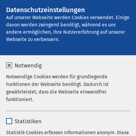
AMEOS Gruppe
Stellenangebote
Datenschutzeinstellungen
Auf unserer Webseite werden Cookies verwendet. Einige
davon werden zwingend benötigt, während es uns
AMEOS Klinikum St. Elisabeth Neuburg
andere ermöglichen, Ihre Nutzererfahrung auf unserer
Webseite zu verbessern.
Interdisziplinäres
Notwendig
Schmerzzentrum
Notwendige Cookies werden für grundlegende
Funktionen der Webseite benötigt. Dadurch ist
gewährleistet, dass die Webseite einwandfrei
funktioniert.
Name
cookieconsent_status
Statistiken
Anbieter
sgalinski
Statistik-Cookies erfassen Informationen anonym. Diese