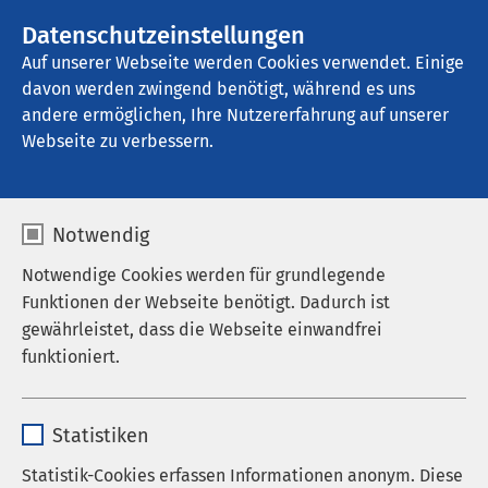
AMEOS Gruppe
Stellenangebote
Datenschutzeinstellungen
Auf unserer Webseite werden Cookies verwendet. Einige
davon werden zwingend benötigt, während es uns
AMEOS Eingliederung HORIZON Kiel
andere ermöglichen, Ihre Nutzererfahrung auf unserer
Webseite zu verbessern.
Nachrichten
Notwendig
Notwendige Cookies werden für grundlegende
Funktionen der Webseite benötigt. Dadurch ist
Datum von:
Datum bis:
gewährleistet, dass die Webseite einwandfrei
funktioniert.
Name
cookieconsent_status
Statistiken
Anbieter
sgalinski
Statistik-Cookies erfassen Informationen anonym. Diese