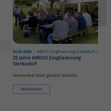
02.07.2026
AMEOS Eingliederung Sierksdorf
AMEOS
25 Jahre AMEOS Eingliederung
Sierksdorf
Sommerfest feiert gelebte Teilhabe
Weiterlesen