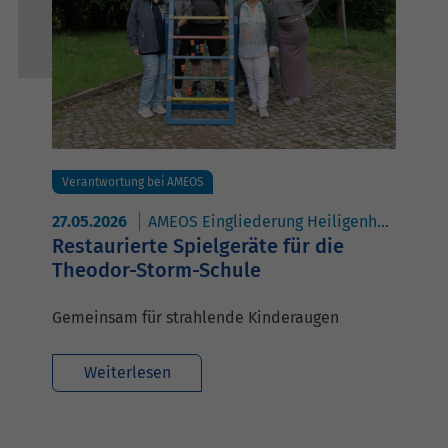
Verantwortung bei AMEOS
27.05.2026
AMEOS Eingliederung Heiligenhafen
AM
Restaurierte Spielgeräte für die
Theodor-Storm-Schule
Gemeinsam für strahlende Kinderaugen
Weiterlesen