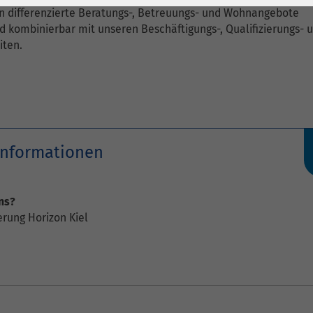
1 Jahr
Laufzeit
6 Monate
n differenzierte Beratungs-, Betreuungs- und Wohnangebote
nd kombinierbar mit unseren Beschäftigungs-, Qualifizierungs- 
Cookie von Matomo
Wird zum
iten.
für Website-
Entsperren von
Zweck
Analysen. Erzeugt
Google Maps-
statistische Daten
Inhalten verwendet.
darüber, wie der
Besucher die
Name
YouTube
Website nutzt.
Informationen
Google Ireland
Limited, Gordon
Anbieter
House, Barrow
ns?
Street Dublin 4
rung Horizon Kiel
Irland
Laufzeit
6 Monate
Wird verwendet, um