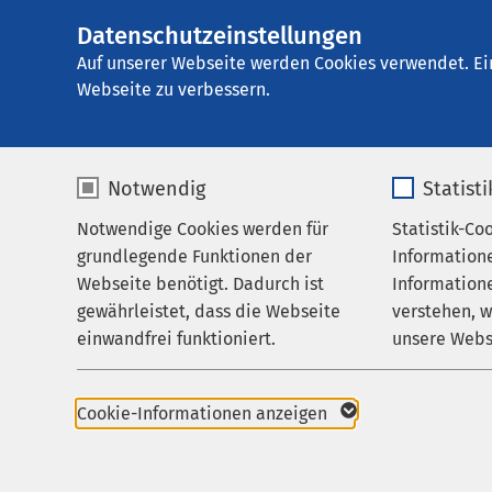
Datenschutzeinstellungen
AMEOS Einglieder
AMEOS
Gruppe
Über uns
Auf unserer Webseite werden Cookies verwendet. Ei
Webseite zu verbessern.
Notwendig
Statist
Auf einen 
Notwendige Cookies werden für
Statistik-Co
Leistungen
grundlegende Funktionen der
Information
Über uns
Webseite benötigt. Dadurch ist
Informatione
Die AMEOS Eingliederun
gewährleistet, dass die Webseite
verstehen, 
Karriere
Suchthilfe mit suchtm
einwandfrei funktioniert.
unsere Webs
Aktuelles
deren Angehörigen. Au
seelischen Behinderun
Name
cookieconsent_status
Name
Cookie-Informationen anzeigen
Die AMEOS Eingliederu
Anbieter
sgalinski
Anbieter
Suchtberatung.