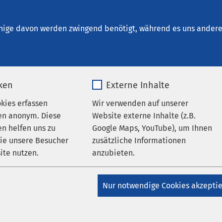
ung HORIZON Kiel
nige davon werden zwingend benötigt, während es uns andere 
iken
Externe Inhalte
Blick
okies erfassen
Wir verwenden auf unserer
en anonym. Diese
Website externe Inhalte (z.B.
n helfen uns zu
Google Maps, YouTube), um Ihnen
g Horizon Kiel arbeitet in unterschiedlichen Tätigkeitsfeldern
wie unsere Besucher
zusätzliche Informationen
ittelgefährdeten und -abhängigen Jugendlichen, Frauen, Männ
ite nutzen.
anzubieten.
fgabe ist es, Menschen mit Abhängigkeitserkrankungen und /o
gen umfassende und vielseitige Hilfen anzubieten.
_pk_*.*
Name
Google Maps
Nur notwendige Cookies akzepti
ng Horizon Kiel übernimmt die städtische Pflichtaufgabe der
Matomo
Anbieter
Google