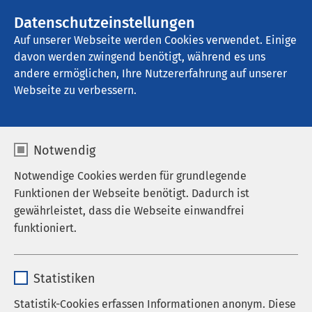
AMEOS Gruppe
Stellenangebote
Datenschutzeinstellungen
Auf unserer Webseite werden Cookies verwendet. Einige
davon werden zwingend benötigt, während es uns
Klinik für Geriatrie Ratzeburg
andere ermöglichen, Ihre Nutzererfahrung auf unserer
Webseite zu verbessern.
Notwendig
Weihnachtliche
Notwendige Cookies werden für grundlegende
Stimmung mit Moor4Fun
Funktionen der Webseite benötigt. Dadurch ist
gewährleistet, dass die Webseite einwandfrei
im AMEOS Senioren
funktioniert.
Wohnsitz Ratzeburg
Name
cookieconsent_status
14.12.2025
|
16:00
Statistiken
Anbieter
sgalinski
Statistik-Cookies erfassen Informationen anonym. Diese