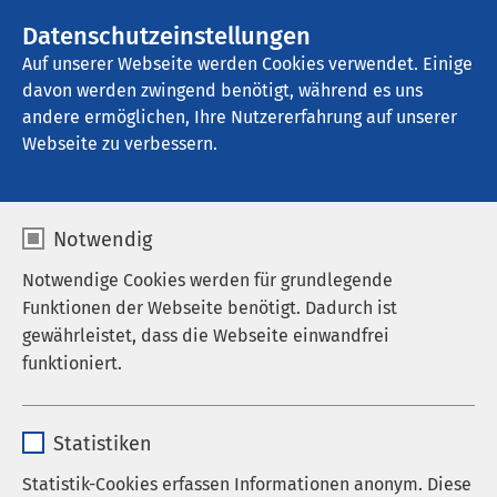
AMEOS Gruppe
Stellenangebote
Datenschutzeinstellungen
Auf unserer Webseite werden Cookies verwendet. Einige
davon werden zwingend benötigt, während es uns
Klinik für Geriatrie Ratzeburg
andere ermöglichen, Ihre Nutzererfahrung auf unserer
Webseite zu verbessern.
Auf einen Blick
Notwendig
Notwendige Cookies werden für grundlegende
Funktionen der Webseite benötigt. Dadurch ist
gewährleistet, dass die Webseite einwandfrei
funktioniert.
Name
cookieconsent_status
Statistiken
Anbieter
sgalinski
Statistik-Cookies erfassen Informationen anonym. Diese