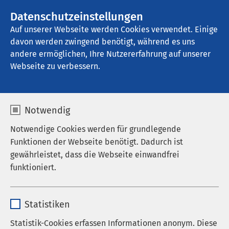
AMEOS Gruppe
Stellenangebote
Datenschutzeinstellungen
Auf unserer Webseite werden Cookies verwendet. Einige
davon werden zwingend benötigt, während es uns
Klinik für Geriatrie Ratzeburg
andere ermöglichen, Ihre Nutzererfahrung auf unserer
Webseite zu verbessern.
Behandlung in der
Notwendig
Tagesklinik
Notwendige Cookies werden für grundlegende
Funktionen der Webseite benötigt. Dadurch ist
gewährleistet, dass die Webseite einwandfrei
funktioniert.
Name
cookieconsent_status
Statistiken
Anbieter
sgalinski
Statistik-Cookies erfassen Informationen anonym. Diese