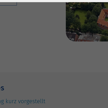
1 Jahr
Laufzeit
6 Monate
Cookie von Matomo
Wird zum
für Website-
Entsperren von
Zweck
Analysen. Erzeugt
Google Maps-
statistische Daten
Inhalten verwendet.
darüber, wie der
Besucher die
Name
YouTube
Website nutzt.
Google Ireland
Limited, Gordon
Anbieter
House, Barrow
Street Dublin 4
Irland
es
Laufzeit
6 Monate
g kurz vorgestellt
Wird verwendet, um