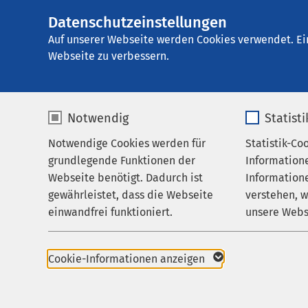
Datenschutzeinstellungen
AMEOS
AMEOS Klinikum 
Gruppe
Auf unserer Webseite werden Cookies verwendet. Ei
Webseite zu verbessern.
Notwendig
Statist
Notwendige Cookies werden für
Statistik-Co
Behandlungsfelder
AMEOS Kl
grundlegende Funktionen der
Information
Ihr Aufenthalt
Webseite benötigt. Dadurch ist
Informatione
Vor allem Ges
gewährleistet, dass die Webseite
verstehen, 
Zuweisende
einwandfrei funktioniert.
unsere Webs
Über uns
Name
cookieconsent_status
Name
Karriere
Cookie-Informationen anzeigen
+49 421 428
Aktuelles
Anbieter
sgalinski
Anbieter
Kontak