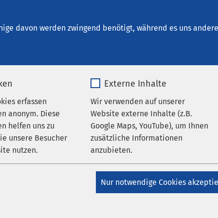
Bremen
nige davon werden zwingend benötigt, während es uns andere 
iken
Externe Inhalte
okies erfassen
Wir verwenden auf unserer
inikum Bremen
en anonym. Diese
Website externe Inhalte (z.B.
n helfen uns zu
Google Maps, YouTube), um Ihnen
undheit
wie unsere Besucher
zusätzliche Informationen
ite nutzen.
anzubieten.
_pk_*.*
Name
Google Maps
Nur notwendige Cookies akzepti
9 0
Matomo
Anbieter
Google
t