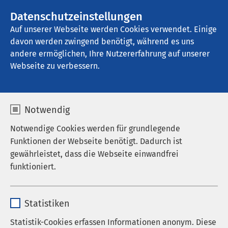
AMEOS Gruppe
Stellenangebote
Datenschutzeinstellungen
Auf unserer Webseite werden Cookies verwendet. Einige
davon werden zwingend benötigt, während es uns
AMEOS Klinikum Bremen
andere ermöglichen, Ihre Nutzererfahrung auf unserer
Webseite zu verbessern.
Geschichte
Notwendig
Notwendige Cookies werden für grundlegende
Funktionen der Webseite benötigt. Dadurch ist
Über 250 Jahre Tradition
gewährleistet, dass die Webseite einwandfrei
funktioniert.
Die Geschichte unseres Klinikums beginnt
1764
, als
Name
cookieconsent_status
Friedrich Engelken in Bremen zu praktizieren
Statistiken
beginnt, nachdem er auf Java den Einsatz des
Anbieter
sgalinski
Opiums kennengelernt und eine Lehre als chirurgus
Statistik-Cookies erfassen Informationen anonym. Diese