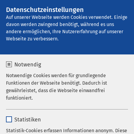
AMEOS Gruppe
Stellenangebote
Datenschutzeinstellungen
Auf unserer Webseite werden Cookies verwendet. Einige
davon werden zwingend benötigt, während es uns
AMEOS Klinikum für Forensische 
Psychiatrie und Psychotherapie 
andere ermöglichen, Ihre Nutzererfahrung auf unserer
Hildesheim
Webseite zu verbessern.
Notwendig
Ergebnisse Ihrer Suche
Notwendige Cookies werden für grundlegende
Funktionen der Webseite benötigt. Dadurch ist
gewährleistet, dass die Webseite einwandfrei
funktioniert.
Nutzen Sie dieses Feld, um Ihre Suche zu
verfeinern.
Name
cookieconsent_status
Statistiken
Anbieter
sgalinski
Statistik-Cookies erfassen Informationen anonym. Diese