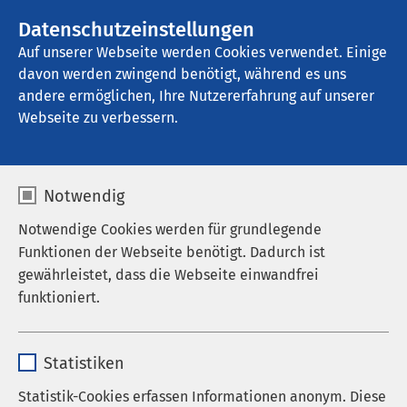
AMEOS Gruppe
Stellenangebote
Datenschutzeinstellungen
Auf unserer Webseite werden Cookies verwendet. Einige
davon werden zwingend benötigt, während es uns
AMEOS Klinikum für Forensische 
Psychiatrie und Psychotherapie Osnabrück
andere ermöglichen, Ihre Nutzererfahrung auf unserer
Webseite zu verbessern.
Notwendig
Notwendige Cookies werden für grundlegende
Funktionen der Webseite benötigt. Dadurch ist
gewährleistet, dass die Webseite einwandfrei
funktioniert.
Name
cookieconsent_status
Statistiken
Anbieter
sgalinski
Statistik-Cookies erfassen Informationen anonym. Diese
AMEOS Klinikum für