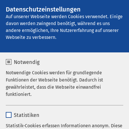
AMEOS Gruppe
Stellenangebote
Datenschutzeinstellungen
Auf unserer Webseite werden Cookies verwendet. Einige
davon werden zwingend benötigt, während es uns
AMEOS Klinikum für Forensische 
Psychiatrie und Psychotherapie Osnabrück
andere ermöglichen, Ihre Nutzererfahrung auf unserer
Webseite zu verbessern.
Notwendig
Notwendige Cookies werden für grundlegende
Funktionen der Webseite benötigt. Dadurch ist
gewährleistet, dass die Webseite einwandfrei
funktioniert.
Name
cookieconsent_status
Statistiken
Anbieter
sgalinski
Statistik-Cookies erfassen Informationen anonym. Diese