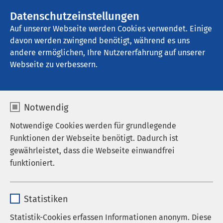
AMEOS Gruppe
Stellenangebote
Datenschutzeinstellungen
Auf unserer Webseite werden Cookies verwendet. Einige
davon werden zwingend benötigt, während es uns
AMEOS Klinikum Goslar
andere ermöglichen, Ihre Nutzererfahrung auf unserer
Webseite zu verbessern.
AMEOS als Arbeitgeber
Notwendig
Notwendige Cookies werden für grundlegende
Funktionen der Webseite benötigt. Dadurch ist
Dank der Präsenz in den Bereichen Somatik,
gewährleistet, dass die Webseite einwandfrei
Psychiatrie, Pflege und Eingliederung bieten wir
funktioniert.
Interessierten vielfältige Einsatzmöglichkeiten. In
mehreren Berufskategorien suchen wir laufend gut
Name
cookieconsent_status
ausgebildete und beruflich motivierte
Statistiken
Mitarbeitende, die mit ihrem persönlichen
Anbieter
sgalinski
Statistik-Cookies erfassen Informationen anonym. Diese
Engagement sowohl für die Patient*innen wie für