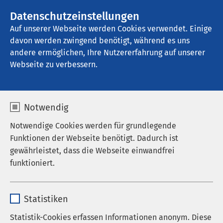
AMEOS Gruppe
Stellenangebote
Datenschutzeinstellungen
Auf unserer Webseite werden Cookies verwendet. Einige
davon werden zwingend benötigt, während es uns
AMEOS Klinikum Holzminden
andere ermöglichen, Ihre Nutzererfahrung auf unserer
Webseite zu verbessern.
Notwendig
Notwendige Cookies werden für grundlegende
22.09.2023
AMEOS Klinikum Hildesheim
AMEOS
Funktionen der Webseite benötigt. Dadurch ist
Klinikum Holzminden
AMEOS Klinikum Goslar
gewährleistet, dass die Webseite einwandfrei
AMEOS Klinikum Hameln
AMEOS Klinikum
funktioniert.
Alfeld
Einladung zur Online-
Name
cookieconsent_status
Pressekonferenz
Statistiken
Anbieter
sgalinski
Statistik-Cookies erfassen Informationen anonym. Diese