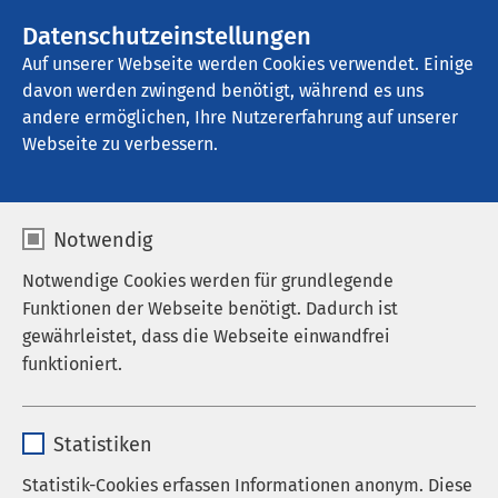
AMEOS Gruppe
Stellenangebote
Datenschutzeinstellungen
Auf unserer Webseite werden Cookies verwendet. Einige
davon werden zwingend benötigt, während es uns
AMEOS Klinikum Holzminden
andere ermöglichen, Ihre Nutzererfahrung auf unserer
Webseite zu verbessern.
Qualität
Notwendig
Notwendige Cookies werden für grundlegende
Funktionen der Webseite benötigt. Dadurch ist
Qualität bedeutet..
gewährleistet, dass die Webseite einwandfrei
funktioniert.
...die bestmögliche Erfüllung aller Anforderungen
im Hinblick auf die medizinische, therapeutische
Name
cookieconsent_status
und pflegerische Betreuung und Versorgung der
Statistiken
Patientinnen und Patienten.
Anbieter
sgalinski
Statistik-Cookies erfassen Informationen anonym. Diese