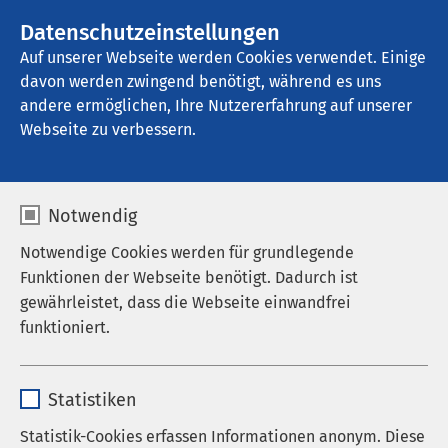
AMEOS Gruppe
Stellenangebote
Datenschutzeinstellungen
Auf unserer Webseite werden Cookies verwendet. Einige
davon werden zwingend benötigt, während es uns
AMEOS Klinikum Kiel
andere ermöglichen, Ihre Nutzererfahrung auf unserer
Webseite zu verbessern.
Ausbildungsangebote
Notwendig
Notwendige Cookies werden für grundlegende
Funktionen der Webseite benötigt. Dadurch ist
gewährleistet, dass die Webseite einwandfrei
Ausbildungsangebote am AMEOS
funktioniert.
Institut Nord
Name
cookieconsent_status
Ausbildungsangebote am AMEOS Institut Nord:
Statistiken
Anbieter
sgalinski
Statistik-Cookies erfassen Informationen anonym. Diese
Pflegefachfrau/ Pflegefachmann