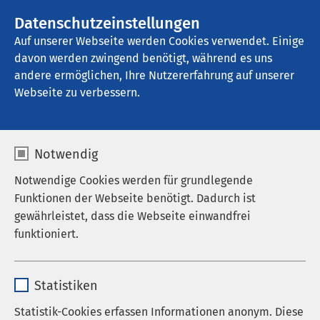
AMEOS Gruppe
Stellenangebote
Datenschutzeinstellungen
Auf unserer Webseite werden Cookies verwendet. Einige
davon werden zwingend benötigt, während es uns
AMEOS Klinikum Middelburg
andere ermöglichen, Ihre Nutzererfahrung auf unserer
Webseite zu verbessern.
Nachrichten
Notwendig
Notwendige Cookies werden für grundlegende
Funktionen der Webseite benötigt. Dadurch ist
Datum von:
Datum bis:
gewährleistet, dass die Webseite einwandfrei
funktioniert.
Name
cookieconsent_status
Statistiken
Anbieter
sgalinski
Statistik-Cookies erfassen Informationen anonym. Diese