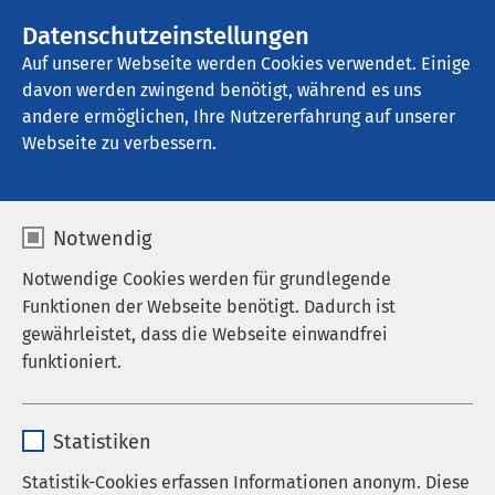
AMEOS Gruppe
Stellenangebote
Datenschutzeinstellungen
Auf unserer Webseite werden Cookies verwendet. Einige
davon werden zwingend benötigt, während es uns
AMEOS Klinikum Neustadt
andere ermöglichen, Ihre Nutzererfahrung auf unserer
Webseite zu verbessern.
Medizinische Angebote
Notwendig
Klinikum
Notwendige Cookies werden für grundlegende
Funktionen der Webseite benötigt. Dadurch ist
gewährleistet, dass die Webseite einwandfrei
funktioniert.
Allgemein- und Sozialpsychiatrie
Name
cookieconsent_status
Gerontopsychiatrie und -psychotherapie
Statistiken
Anbieter
sgalinski
Psychiatrie und Psychotherapie
Statistik-Cookies erfassen Informationen anonym. Diese