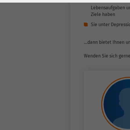
Sie Probleme bei 
Laufzeit
278 Tage
Laufzeit
Lebensaufgaben un
Ziele haben
Cookie zum
Speichern der Cookie
Sie unter Depressi
Zweck
Consent
Einstellungen
Zweck
...dann bietet Ihnen 
be_typo_user /
Wenden Sie sich gerne 
Name
PHPSESSID
Anbieter
TYPO3
Laufzeit
1 Woche
Dieses Cookie ist ein
Standard-Session-
Cookie von TYPO3. Es
speichert im Falle