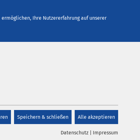
Stellenangebote
Kontakt
Termin buchen
ermöglichen, Ihre Nutzererfahrung auf unserer
Kontakt
+49 4561 611 0
eren
Speichern & schließen
Alle akzeptieren
Kontakt
Datenschutz
|
Impressum