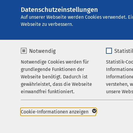
Datenschutzeinstellungen
AMEOS Klinikum 
AMEOS
Gruppe
Behandlungsfelder
M
Auf unserer Webseite werden Cookies verwendet. Ei
Webseite zu verbessern.
Notwendig
Statist
Schmerzth
Notwendige Cookies werden für
Statistik-Co
Behandlungsfelder
grundlegende Funktionen der
Information
Ihr Aufenthalt
Webseite benötigt. Dadurch ist
Informatione
Wenn...
gewährleistet, dass die Webseite
verstehen, 
Zuweisende
einwandfrei funktioniert.
unsere Webs
Über uns
Sie sich zur Zeit in
befinden
Name
cookieconsent_status
Name
Karriere
Cookie-Informationen anzeigen
Sie unter psychis
Aktuelles
Anbieter
sgalinski
Anbieter
chronischen Schme