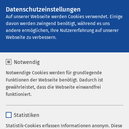
AMEOS Gruppe
Stellenangebote
Datenschutzeinstellungen
Auf unserer Webseite werden Cookies verwendet. Einige
davon werden zwingend benötigt, während es uns
AMEOS Klinikum Neustadt
andere ermöglichen, Ihre Nutzererfahrung auf unserer
Webseite zu verbessern.
Termin buchen
Notwendig
Notwendige Cookies werden für grundlegende
Funktionen der Webseite benötigt. Dadurch ist
Termin online buchen
gewährleistet, dass die Webseite einwandfrei
funktioniert.
Über den folgenden Link können Sie rund um die
Uhr einen Termin in unserer Tagesklinik online
Name
cookieconsent_status
vereinbaren – Sie werden dazu weitergeleitet auf
Statistiken
die Seite von Doctolib.
Anbieter
sgalinski
Statistik-Cookies erfassen Informationen anonym. Diese