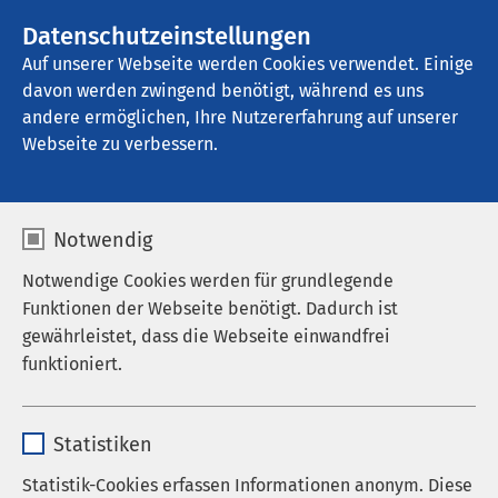
AMEOS Gruppe
Stellenangebote
Datenschutzeinstellungen
Auf unserer Webseite werden Cookies verwendet. Einige
davon werden zwingend benötigt, während es uns
AMEOS Klinikum Neustadt
andere ermöglichen, Ihre Nutzererfahrung auf unserer
Webseite zu verbessern.
Wissenswertes von A bis
Notwendig
Z
Notwendige Cookies werden für grundlegende
Funktionen der Webseite benötigt. Dadurch ist
gewährleistet, dass die Webseite einwandfrei
funktioniert.
Damit Sie sich in unserem Krankenhaus besser
zurechtfinden, haben wir für Sie einige allgemeine
Name
cookieconsent_status
Informationen der Klinika zusammengestellt. Sie
Statistiken
bieten Ihnen eine erste Übersicht über unsere
Anbieter
sgalinski
Angebote und dienen als Orientierungshilfe.
Statistik-Cookies erfassen Informationen anonym. Diese