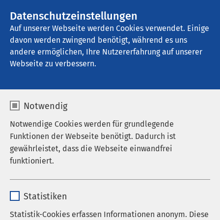
AMEOS Gruppe
Stellenangebote
Datenschutzeinstellungen
Auf unserer Webseite werden Cookies verwendet. Einige
davon werden zwingend benötigt, während es uns
AMEOS Klinikum Oldenburg - 
Psychiatrische Tagesklinik
andere ermöglichen, Ihre Nutzererfahrung auf unserer
Webseite zu verbessern.
Datenschutz
Notwendig
Notwendige Cookies werden für grundlegende
Funktionen der Webseite benötigt. Dadurch ist
gewährleistet, dass die Webseite einwandfrei
funktioniert.
Hinweise zum Datenschutz
der AMEOS Gruppe
Name
cookieconsent_status
Statistiken
Anbieter
sgalinski
Statistik-Cookies erfassen Informationen anonym. Diese
1. Datenschutz