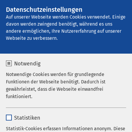
AMEOS Gruppe
Stellenangebote
Datenschutzeinstellungen
Auf unserer Webseite werden Cookies verwendet. Einige
davon werden zwingend benötigt, während es uns
AMEOS Klinikum Oldenburg - 
Psychiatrische Tagesklinik
andere ermöglichen, Ihre Nutzererfahrung auf unserer
Webseite zu verbessern.
Qualitätsmanagement
Notwendig
Notwendige Cookies werden für grundlegende
Funktionen der Webseite benötigt. Dadurch ist
gewährleistet, dass die Webseite einwandfrei
Die AMEOS Klinika in Holstein sind seit dem Jahr
funktioniert.
2016 nach den Richtlinien der DIN EN ISO 9001:2015
zertifiziert. Die Normen legen
Name
cookieconsent_status
Mindestanforderungen an ein
Statistiken
Qualitätsmanagementsystem fest, die für eine
Anbieter
sgalinski
erfolgreiche Weiterentwicklung und Verbesserung
Statistik-Cookies erfassen Informationen anonym. Diese