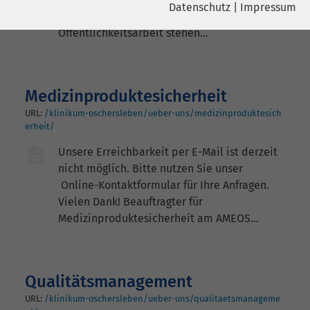
Datenschutz
|
Impressum
Vielen Dank! Die Mitarbeiter der
Name
YouTube
Öffentlichkeitsarbeit stehen…
Name
cookie_optin
Google Ireland Limited, Gordon House,
Anbieter
Barrow Street Dublin 4 Irland
Anbieter
sgalinski
Medizinproduktesicherheit
Laufzeit
6 Monate
Laufzeit
278 Tage
URL:
/klinikum-oschersleben/ueber-uns/medizinproduktesich
erheit/
Wird verwendet, um YouTube-Inhalte
Cookie zum Speichern der Cookie
Zweck
Zweck
zu entsperren.
Unsere Erreichbarkeit per E-Mail ist derzeit
Consent Einstellungen
nicht möglich. Bitte nutzen Sie unser
Online-Kontaktformular für Ihre Anfragen.
Name
Instagram
Vielen Dank! Beauftragter für
Medizinproduktesicherheit am AMEOS…
Anbieter
Facebook
Laufzeit
6 Monate
Qualitätsmanagement
Wird verwendet, um Instagram-Inhalte
Zweck
URL:
/klinikum-oschersleben/ueber-uns/qualitaetsmanageme
zu entsperren.