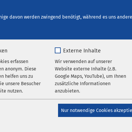
Pasewalk
nige davon werden zwingend benötigt, während es uns andere 
iken
Externe Inhalte
tungen
okies erfassen
Wir verwenden auf unserer
en anonym. Diese
Website externe Inhalte (z.B.
n helfen uns zu
Google Maps, YouTube), um Ihnen
ranstaltungen vorhanden.
wie unsere Besucher
zusätzliche Informationen
ite nutzen.
anzubieten.
_pk_*.*
Name
Google Maps
Nur notwendige Cookies akzepti
Matomo
Anbieter
Google