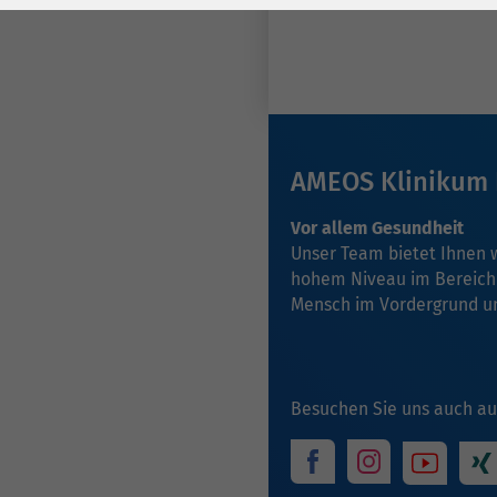
Laufzeit
278 Tage
Laufzeit
Cookie zum
Speichern der Cookie
Zweck
Consent
Einstellungen
Zweck
AMEOS Klinikum 
be_typo_user /
Name
Vor allem Gesundheit
PHPSESSID
Unser Team bietet Ihnen 
hohem Niveau im Bereich d
Anbieter
TYPO3
Mensch im Vordergrund u
Laufzeit
1 Woche
Dieses Cookie ist ein
Besuchen Sie uns auch au
Standard-Session-
Cookie von TYPO3. Es
speichert im Falle