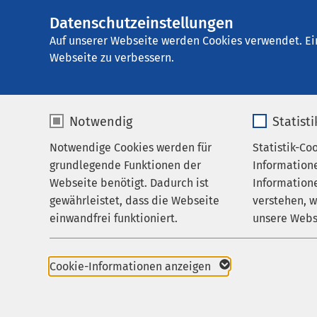
Datenschutzeinstellungen
AMEOS Klinikum 
AMEOS
Gruppe
Aktuelles
Auf unserer Webseite werden Cookies verwendet. Ei
Webseite zu verbessern.
Notwendig
Statist
Veranstal
Notwendige Cookies werden für
Statistik-Co
Leistungen
grundlegende Funktionen der
Information
Zuweisende
Webseite benötigt. Dadurch ist
Informatione
Aktuell sind keine Ve
gewährleistet, dass die Webseite
verstehen, 
Über Uns
einwandfrei funktioniert.
unsere Webs
Karriere
Name
cookieconsent_status
Name
Aktuelles
Cookie-Informationen anzeigen
Anbieter
sgalinski
Anbieter