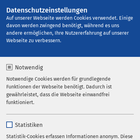
AMEOS Gruppe
Stellenangebote
Datenschutzeinstellungen
Auf unserer Webseite werden Cookies verwendet. Einige
davon werden zwingend benötigt, während es uns
AMEOS Klinikum Pasewalk
andere ermöglichen, Ihre Nutzererfahrung auf unserer
Webseite zu verbessern.
Karriere
Notwendig
Notwendige Cookies werden für grundlegende
Funktionen der Webseite benötigt. Dadurch ist
gewährleistet, dass die Webseite einwandfrei
AMEOS als Arbeitgeber
funktioniert.
Stellenangebote
Name
cookieconsent_status
Pflege im Norden
Statistiken
Anbieter
sgalinski
Karriereportal der AMEOS Gruppe
Statistik-Cookies erfassen Informationen anonym. Diese