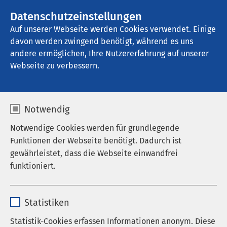
AMEOS Gruppe
Stellenangebote
Datenschutzeinstellungen
Auf unserer Webseite werden Cookies verwendet. Einige
davon werden zwingend benötigt, während es uns
AMEOS Klinikum Pasewalk
andere ermöglichen, Ihre Nutzererfahrung auf unserer
Webseite zu verbessern.
Psychiatrische
Notwendig
Tagesklinik
Notwendige Cookies werden für grundlegende
Funktionen der Webseite benötigt. Dadurch ist
gewährleistet, dass die Webseite einwandfrei
funktioniert.
Leistungsangebot
Name
cookieconsent_status
Krankheitsbilder
Statistiken
Anbieter
sgalinski
Die tagesklinische Behandlung ist geeignet bei
Statistik-Cookies erfassen Informationen anonym. Diese