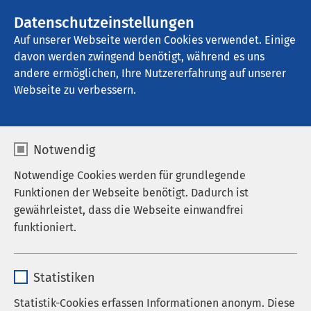
AMEOS Gruppe
Stellenangebote
Datenschutzeinstellungen
Auf unserer Webseite werden Cookies verwendet. Einige
davon werden zwingend benötigt, während es uns
AMEOS Klinikum Schönebeck
andere ermöglichen, Ihre Nutzererfahrung auf unserer
Webseite zu verbessern.
Notwendig
Notwendige Cookies werden für grundlegende
Pressemitteilungen
AMEOS Klinikum Schönebeck
Funktionen der Webseite benötigt. Dadurch ist
gewährleistet, dass die Webseite einwandfrei
08.09.2025
AMEOS Klinikum Schönebeck
funktioniert.
Chefarzt geht in den
wohlverdienten Ruhestand
Name
cookieconsent_status
Statistiken
Anbieter
sgalinski
Statistik-Cookies erfassen Informationen anonym. Diese
Die Klinik für Orthopädie und Unfallchirurgie