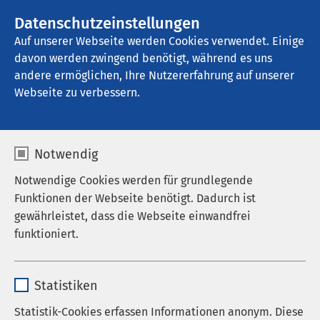
AMEOS Gruppe
Stellenangebote
Datenschutzeinstellungen
Auf unserer Webseite werden Cookies verwendet. Einige
davon werden zwingend benötigt, während es uns
AMEOS Klinikum Schönebeck
andere ermöglichen, Ihre Nutzererfahrung auf unserer
Webseite zu verbessern.
Ansprechpersonen
Notwendig
Notwendige Cookies werden für grundlegende
Funktionen der Webseite benötigt. Dadurch ist
gewährleistet, dass die Webseite einwandfrei
Ihr direkter Draht zu
funktioniert.
unseren Ärztinnen, Ärzten
Name
cookieconsent_status
und Sekretariaten
Statistiken
Anbieter
sgalinski
Statistik-Cookies erfassen Informationen anonym. Diese