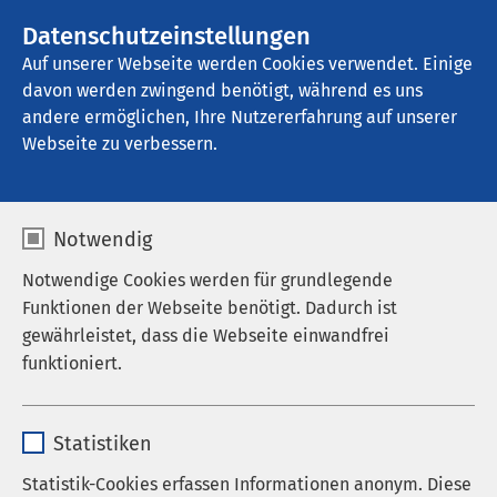
AMEOS Gruppe
Stellenangebote
Datenschutzeinstellungen
Auf unserer Webseite werden Cookies verwendet. Einige
davon werden zwingend benötigt, während es uns
AMEOS Klinikum Staßfurt
andere ermöglichen, Ihre Nutzererfahrung auf unserer
Webseite zu verbessern.
Leitbild
Notwendig
Notwendige Cookies werden für grundlegende
Funktionen der Webseite benötigt. Dadurch ist
Unsere Vision
gewährleistet, dass die Webseite einwandfrei
funktioniert.
Kompetenz, Vertrauen, Geborgenheit
Erst wenn die Patientinnen und Patienten mit
Name
cookieconsent_status
uns zufrieden sind, werden wir es auch sein.
Statistiken
Anbieter
sgalinski
Statistik-Cookies erfassen Informationen anonym. Diese