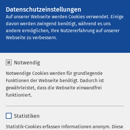
AMEOS Gruppe
Stellenangebote
Datenschutzeinstellungen
Auf unserer Webseite werden Cookies verwendet. Einige
davon werden zwingend benötigt, während es uns
AMEOS Pflege Heiligenhafen
andere ermöglichen, Ihre Nutzererfahrung auf unserer
Webseite zu verbessern.
Notwendig
Notwendige Cookies werden für grundlegende
24.07.2025
AMEOS Klinikum Neustadt
AMEOS
Funktionen der Webseite benötigt. Dadurch ist
Klinikum Heiligenhafen
AMEOS Klinikum Lübeck -
gewährleistet, dass die Webseite einwandfrei
Klinik für Abhängigkeitserkrankungen
AMEOS
funktioniert.
Klinikum Lübeck - Klinik für Psychiatrie und
Psychotherapie
AMEOS Reha Klinikum Lübeck -
Name
cookieconsent_status
Abhängigkeitserkrankungen
AMEOS Klinikum
Statistiken
Preetz
AMEOS Klinikum Kiel
AMEOS Klinikum
Anbieter
sgalinski
Statistik-Cookies erfassen Informationen anonym. Diese
Eutin - Psychiatrische Tagesklinik &