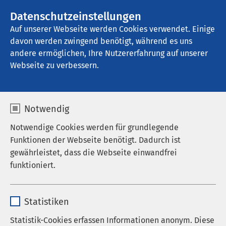
AMEOS Gruppe
Stellenangebote
Datenschutzeinstellungen
Auf unserer Webseite werden Cookies verwendet. Einige
davon werden zwingend benötigt, während es uns
AMEOS Pflege Heiligenhafen
andere ermöglichen, Ihre Nutzererfahrung auf unserer
Webseite zu verbessern.
Karriere
Notwendig
Notwendige Cookies werden für grundlegende
Funktionen der Webseite benötigt. Dadurch ist
gewährleistet, dass die Webseite einwandfrei
AMEOS als Arbeitgeber
funktioniert.
Stellenangebote
Name
cookieconsent_status
Karriereportal der AMEOS Gruppe
Statistiken
Anbieter
sgalinski
Medizinstudium ohne NC
Statistik-Cookies erfassen Informationen anonym. Diese